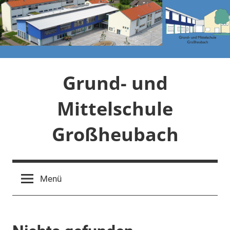
Zum
Inhalt
springen
Grund- und
Mittelschule
Großheubach
Schule
vor
Menü
Ort