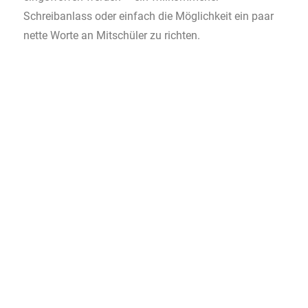
3. Tag der Berufe an unserer Mittelschule
Bereits zum dritten Mal fand an unserer Schule eine
Art Berufsmesse statt. 16 Betriebe nutzten ein 30
minütiges Zeitfenster, um ihre Firma und ihre
Ausbildungsmöglichkeiten vorzustellen. Jeder Schüler
und jede Schülerin unserer Jahrgangsstufen 7 – 9
hatten die Möglichkeit 6 Betriebe näher
kennenzulernen.